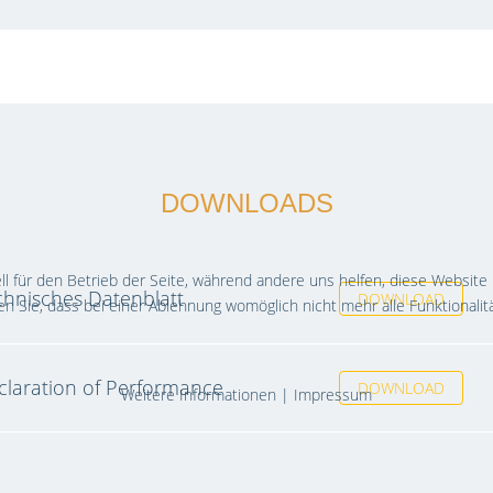
DOWNLOADS
ll für den Betrieb der Seite, während andere uns helfen, diese Website
chnisches Datenblatt
DOWNLOAD
n Sie, dass bei einer Ablehnung womöglich nicht mehr alle Funktionalit
claration of Performance
DOWNLOAD
Weitere Informationen
|
Impressum