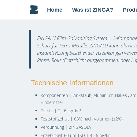
Home
Was ist ZINGA?
Prod
ZINGALU Film Galvanising System | 1-Komponent
Schutz für Ferro-Metalle. ZINGALU kann als wirt
Instandsetzung bestehender Verzinkungen verwen
Pinsel, Rolle (Erstschicht ausgenommen) oder Luft
Technische Informationen
Komponenten | Zinkstaub, Aluminium-Flakes , aro
Bindemittel
Dichte | 2,46 kg/dm³
Feststoffgehalt | 63% nach Volumen (±2%)
Verdünnung | ZINGASOLV
Ergiebigkeit 60 µm TSD | 4,26 m²/kg