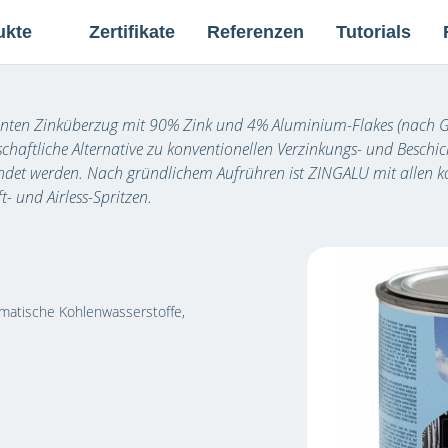
ZINGALU
ukte
Zertifikate
Referenzen
Tutorials
Film Galvanising System
en Zinküberzug mit 90% Zink und 4% Aluminium-Flakes (nach Gew
schaftliche Alternative zu konventionellen Verzinkungs- und Besch
det werden. Nach gründlichem Aufrühren ist ZINGALU mit allen kon
- und Airless-Spritzen.
matische Kohlenwasserstoffe,